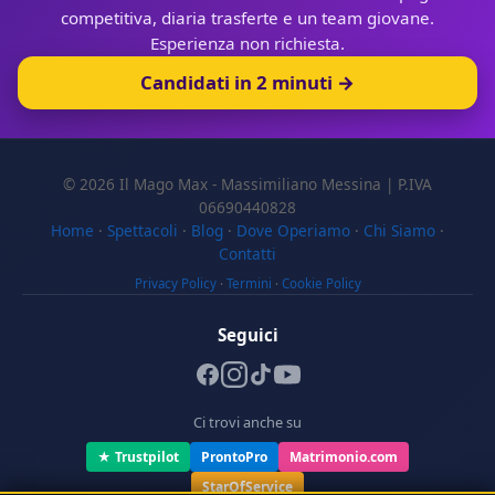
competitiva, diaria trasferte e un team giovane.
Esperienza non richiesta.
Candidati in 2 minuti →
© 2026 Il Mago Max - Massimiliano Messina | P.IVA
06690440828
Home
·
Spettacoli
·
Blog
·
Dove Operiamo
·
Chi Siamo
·
Contatti
Privacy Policy
·
Termini
·
Cookie Policy
Seguici
Ci trovi anche su
★ Trustpilot
ProntoPro
Matrimonio.com
StarOfService