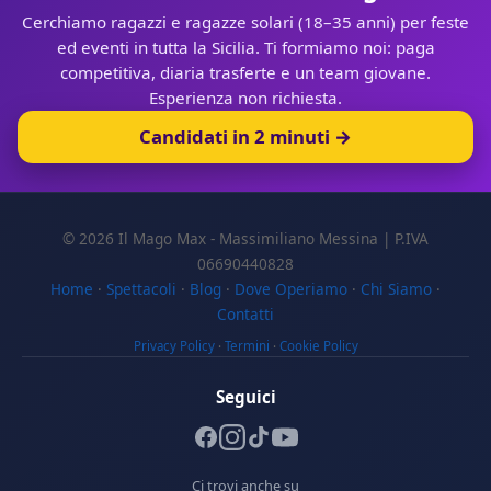
Cerchiamo ragazzi e ragazze solari (18–35 anni) per feste
ed eventi in tutta la Sicilia. Ti formiamo noi: paga
competitiva, diaria trasferte e un team giovane.
Esperienza non richiesta.
Candidati in 2 minuti →
© 2026 Il Mago Max - Massimiliano Messina | P.IVA
06690440828
Home
·
Spettacoli
·
Blog
·
Dove Operiamo
·
Chi Siamo
·
Contatti
Privacy Policy
·
Termini
·
Cookie Policy
Seguici
Ci trovi anche su